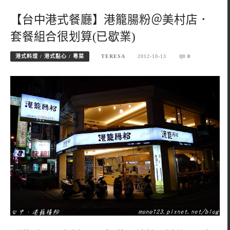
【台中港式餐廳】港籠腸粉＠美村店．
套餐組合很划算(已歇業)
港式料理 / 港式點心 / 粵菜
TERESA
2012-10-13
0