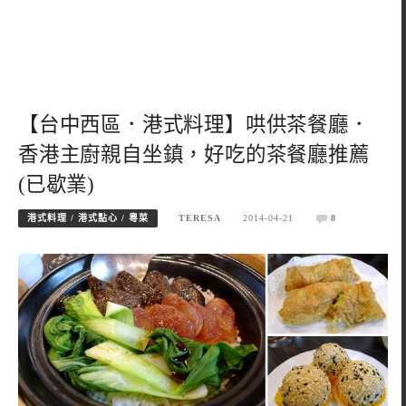
【台中西區．港式料理】哄供茶餐廳．
香港主廚親自坐鎮，好吃的茶餐廳推薦
(已歇業)
港式料理 / 港式點心 / 粵菜
TERESA
2014-04-21
8