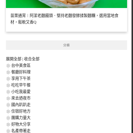
苗栗通宵︱阿潔老麵饅頭．堅持老麵發酵揉製麵糰，選用當地食
材，鬆軟又香Q
分類
展開全部
|
收合全部
台中美食區
餐廳好料理
享用下午茶
吃吃早午餐
小吃我最愛
來去迺夜市
國內趴趴走
住宿好地方
團購力量大
好物大分享
名產帶著走