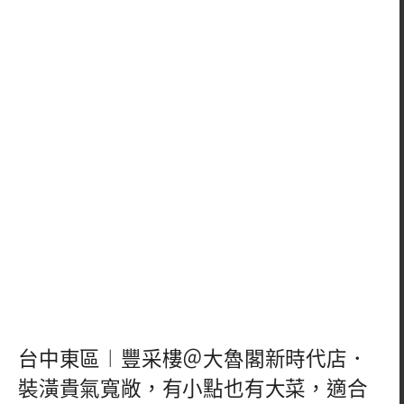
台中東區︱豐采樓＠大魯閣新時代店．
裝潢貴氣寬敞，有小點也有大菜，適合