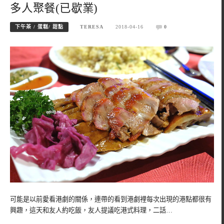
多人聚餐(已歇業)
下午茶 / 蛋糕/ 甜點
TERESA
2018-04-16
0
可能是以前愛看港劇的關係，連帶的看到港劇裡每次出現的港點都很有
興趣，這天和友人約吃飯，友人提議吃港式料理，二話…