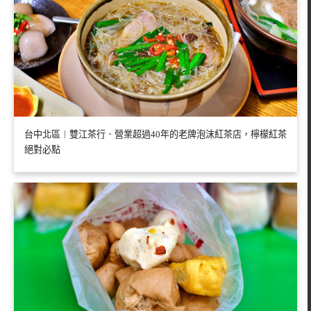
台中北區︱雙江茶行．營業超過40年的老牌泡沫紅茶店，檸檬紅茶
絕對必點