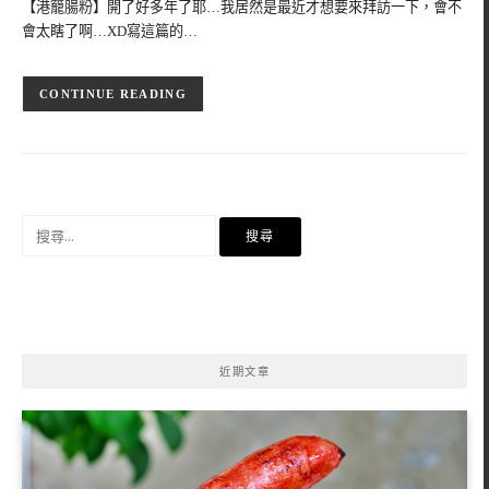
【港籠腸粉】開了好多年了耶…我居然是最近才想要來拜訪一下，會不
會太瞎了啊…XD寫這篇的…
CONTINUE READING
搜
尋
關
鍵
字:
近期文章