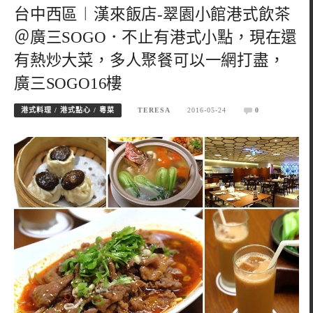
台中西區︱漢來飯店-翠園小館港式飲茶
＠廣三SOGO．不止有港式小點，現在還
有熱炒大菜，多人聚餐可以一網打盡，
廣三SOGO16樓
港式料理 / 港式點心 / 粵菜
TERESA
2016-05-24
0