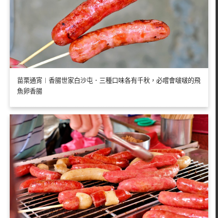
苗栗通宵︱香腸世家白沙屯．三種口味各有千秋，必嚐會啵啵的飛
魚卵香腸