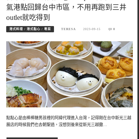
氣港點回歸台中市區，不用再跑到三井
outlet就吃得到
港式料理 / 港式點心 / 粵菜
TERESA
2023-09-15
0
點點心是由棒棒糖男孩裡的阿緯代理進入台灣，記得剛在台中新光三越
展店的時候我們也去朝聖過，沒想到後來從新光三越撤…