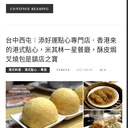
CONTINUE READING
台中西屯︱添好運點心專門店．香港來
的港式點心，米其林一星餐廳，酥皮焗
叉燒包是鎮店之寶
港式料理 / 港式點心 / 粵菜
TERESA
2017-04-03
0