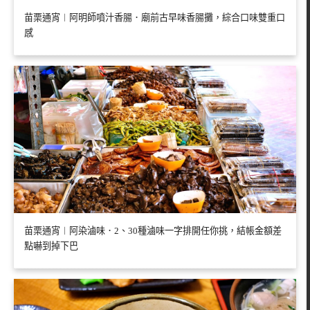
苗栗通宵︱阿明師噴汁香腸．廟前古早味香腸攤，綜合口味雙重口
感
苗栗通宵︱阿染滷味．2、30種滷味一字排開任你挑，結帳金額差
點嚇到掉下巴