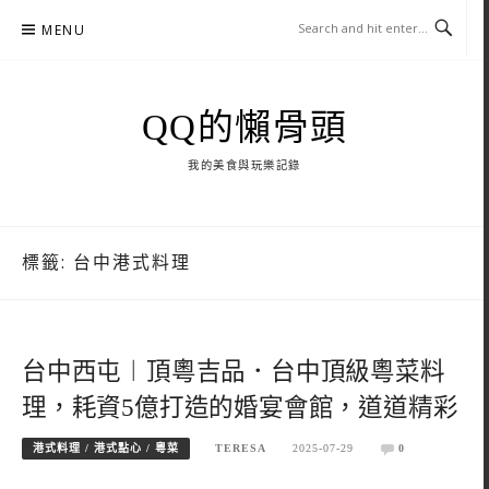
Skip
MENU
to
content
QQ的懶骨頭
我的美食與玩樂記錄
標籤:
台中港式料理
台中西屯︱頂粵吉品．台中頂級粵菜料
理，耗資5億打造的婚宴會館，道道精彩
港式料理 / 港式點心 / 粵菜
TERESA
2025-07-29
0