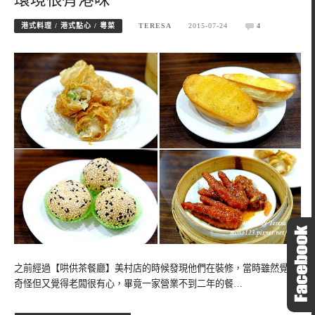
港式料理 / 港式點心 / 粵菜
TERESA
2015-07-24
4
之前經過【哄供茶餐廳】美村店的時候發現他們在裝修，當時雖然覺得
奇怪但又覺得老闆很有心，畢竟一家營業不到二年的餐…