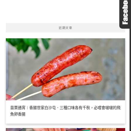
關
鍵
字:
近期文章
苗栗通宵︱香腸世家白沙屯．三種口味各有千秋，必嚐會啵啵的飛
魚卵香腸