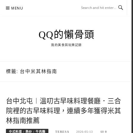
Skip
MENU
to
content
QQ的懶骨頭
我的美食與玩樂記錄
標籤:
台中米其林指南
台中北屯︱溫叨古早味料理餐廳．三合
院裡的古早味料理，連續多年獲得米其
林指南推薦
中式料理 / 熱炒 / 牛肉麵
TERESA
2026-05-13
0