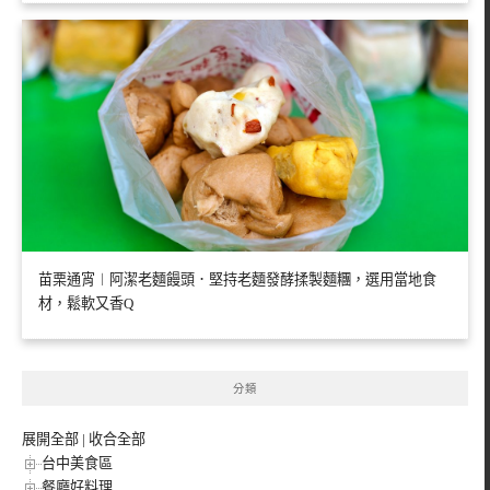
苗栗通宵︱阿潔老麵饅頭．堅持老麵發酵揉製麵糰，選用當地食
材，鬆軟又香Q
分類
展開全部
|
收合全部
台中美食區
餐廳好料理