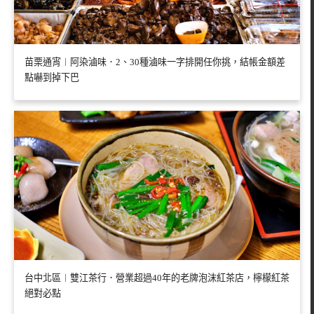
苗栗通宵︱阿染滷味．2、30種滷味一字排開任你挑，結帳金額差
點嚇到掉下巴
台中北區︱雙江茶行．營業超過40年的老牌泡沫紅茶店，檸檬紅茶
絕對必點