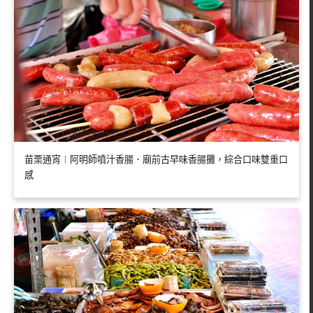
苗栗通宵︱阿明師噴汁香腸．廟前古早味香腸攤，綜合口味雙重口
感