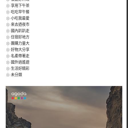
享用下午茶
吃吃早午餐
小吃我最愛
來去迺夜市
國內趴趴走
住宿好地方
團購力量大
好物大分享
名產帶著走
國外逍遙遊
生活好精彩
未分類