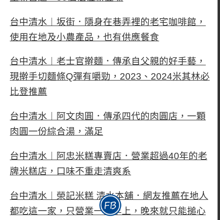
台中清水︱坂街．隱身在巷弄裡的老宅咖啡館，
使用在地及小農產品，也有供應餐食
台中清水︱老士官擀麵．傳承自父親的好手藝，
現擀手切麵條Q彈有嚼勁，2023、2024米其林必
比登推薦
台中清水︱阿文肉圓．傳承四代的肉圓店，一顆
肉圓一份綜合湯，滿足
台中清水︱阿忠米糕專賣店．營業超過40年的老
牌米糕店，口味不重走清爽系
台中清水︱榮記米糕 清水本舖．網友推薦在地人
都吃這一家，只營業一個早上，晚來就只能搥心