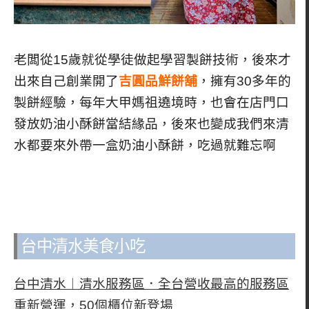
老闆從15歲就從學徒做起學習製餅技術，後來才
出來自己創業開了
吉圓品鮮餅舖
，擁有30多年的
製餅經驗，每年大甲媽祖遶境時，也會在店門口
發放奶油小酥餅當結緣品，後來也變成我們來清
水都要來外帶一盒奶油小酥餅，吃過就難忘啊
台中清水美食小吃
台中清水︱清水服務區．全台營收最高的服務區
重新營運，50個櫃位新登場