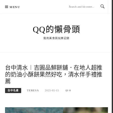
Skip
MENU
to
content
QQ的懶骨頭
我的美食與玩樂記錄
台中清水︱吉圓品鮮餅舖．在地人超推
的奶油小酥餅果然好吃，清水伴手禮推
薦
台中名產
TERESA
2025-05-15
0