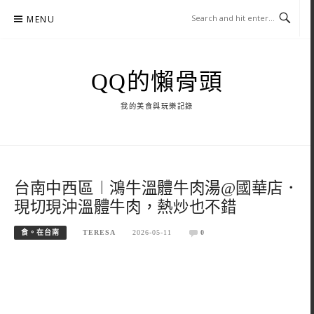
Skip
MENU
to
content
QQ的懶骨頭
我的美食與玩樂記錄
台南中西區︱鴻牛溫體牛肉湯@國華店．
現切現沖溫體牛肉，熱炒也不錯
食。在台南
TERESA
2026-05-11
0