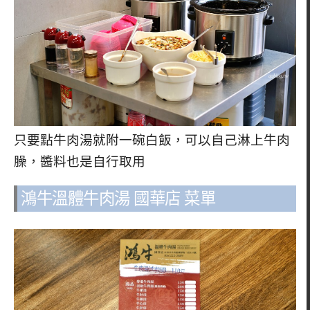
只要點牛肉湯就附一碗白飯，可以自己淋上牛肉
臊，醬料也是自行取用
鴻牛溫體牛肉湯 國華店 菜單