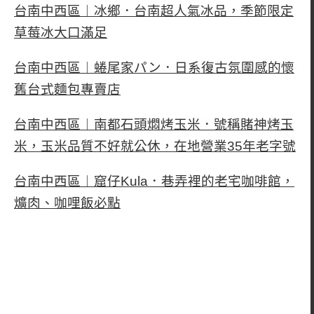
台南中西區︱冰鄉．台南超人氣冰品，季節限定
草莓冰大口滿足
台南中西區︱蜷尾家パン．日系復古氛圍感的懷
舊台式麵包專賣店
台南中西區︱南都石頭燜烤玉米．號稱賭神烤玉
米，玉米品質不好就公休，在地營業35年老字號
台南中西區︱窟仔Kula．巷弄裡的老宅咖啡館，
爌肉、咖哩飯必點