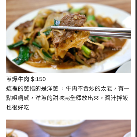
蔥爆牛肉 $:150
這裡的蔥指的是洋蔥 ，牛肉不會炒的太老，有一
點咀嚼感，洋蔥的甜味完全釋放出來，醬汁拌飯
也很好吃