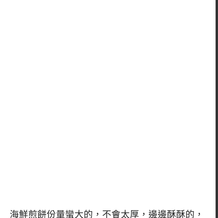
海鮮煎餅份量蠻大的，不會太厚，邊邊酥酥的，