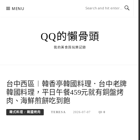
Skip
MENU
to
content
QQ的懶骨頭
我的美食與玩樂記錄
台中西區︱韓香亭韓國料理．台中老牌
韓國料理，平日午餐459元就有銅盤烤
肉、海鮮煎餅吃到飽
韓式料理 / 韓國烤肉
TERESA
2026-07-07
0