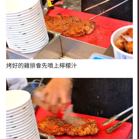
烤好的雞排會先噴上檸檬汁