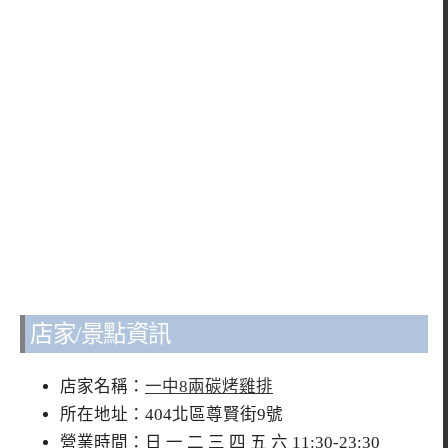
店家/景點資訊
店家名稱：
一中8兩碳烤雞排
所在地址：404北區尊賢街9號
營業時間：日 一 二 三 四 五 六 11:30-23:30