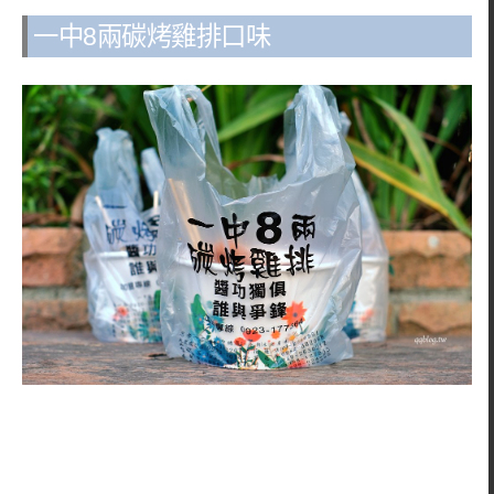
一中8兩碳烤雞排口味