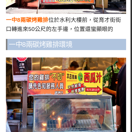
一中8兩碳烤雞排
位於水利大樓前，從育才街街
口轉進來50公尺的左手邊，位置還蠻顯眼的
一中8兩碳烤雞排環境