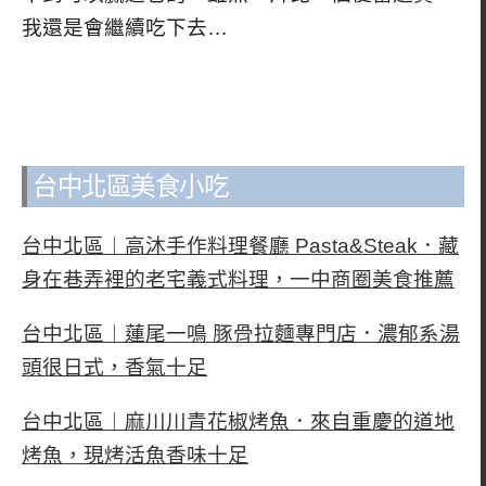
我還是會繼續吃下去…
台中北區美食小吃
台中北區︱高沐手作料理餐廳 Pasta&Steak．藏
身在巷弄裡的老宅義式料理，一中商圈美食推薦
台中北區︱蓮尾一鳴 豚骨拉麵專門店．濃郁系湯
頭很日式，香氣十足
台中北區︱麻川川青花椒烤魚．來自重慶的道地
烤魚，現烤活魚香味十足