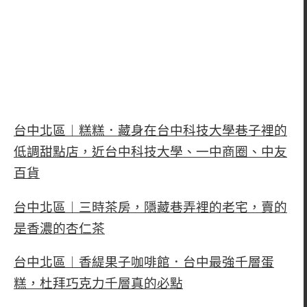
台中北區︱糕糕．藏身在台中科技大學巷子裡的
低調甜點店，近台中科技大學、一中商圈、中友
百貨
台中北區︱三時茶房，隱藏巷弄裡的老宅，賣的
是香濃的杏仁茶
台中北區︱香緹果子咖啡館．台中最強千層蛋
糕，杜拜巧克力千層真的必點