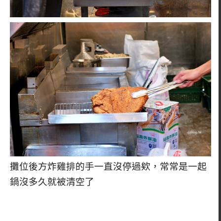
攤位後方炸雞排的手一直沒停過欸，常常是一起
鍋沒多久就被清空了