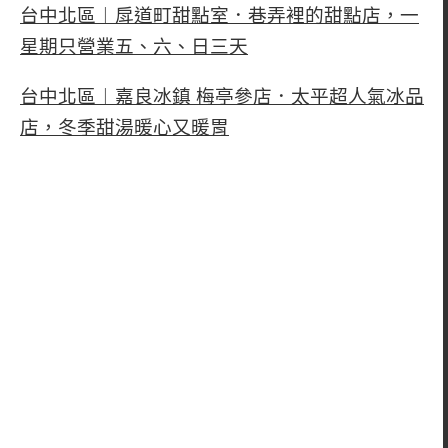
台中北區︱戽道町甜點室．巷弄裡的甜點店，一
星期只營業五、六、日三天
台中北區︱嘉良冰鎮 梅亭參店．太平超人氣冰品
店，冬季甜湯暖心又暖胃