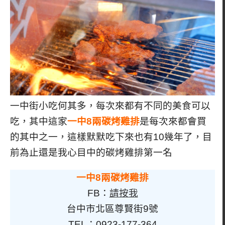
一中街小吃何其多，每次來都有不同的美食可以
吃，其中這家
一中8兩碳烤雞排
是每次來都會買
的其中之一，這樣默默吃下來也有10幾年了，目
前為止還是我心目中的碳烤雞排第一名
一中8兩碳烤雞排
FB：
請按我
台中市北區尊賢街9號
TEL：0923-177-364