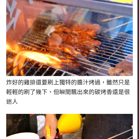
炸好的雞排還要刷上獨特的醬汁烤過，雖然只是
輕輕的刷了幾下，但瞬間飄出來的碳烤香還是很
迷人