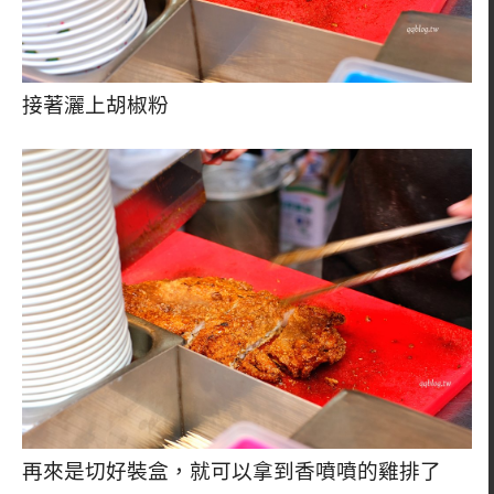
接著灑上胡椒粉
再來是切好裝盒，就可以拿到香噴噴的雞排了