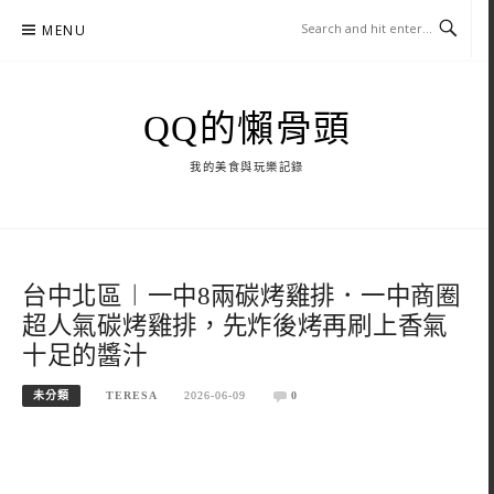
Skip
MENU
to
content
QQ的懶骨頭
我的美食與玩樂記錄
台中北區︱一中8兩碳烤雞排．一中商圈
超人氣碳烤雞排，先炸後烤再刷上香氣
十足的醬汁
未分類
TERESA
2026-06-09
0