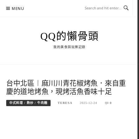
Skip
MENU
to
content
QQ的懶骨頭
我的美食與玩樂記錄
台中北區︱麻川川青花椒烤魚．來自重
慶的道地烤魚，現烤活魚香味十足
中式料理 / 熱炒 / 牛肉麵
TERESA
2025-12-24
0