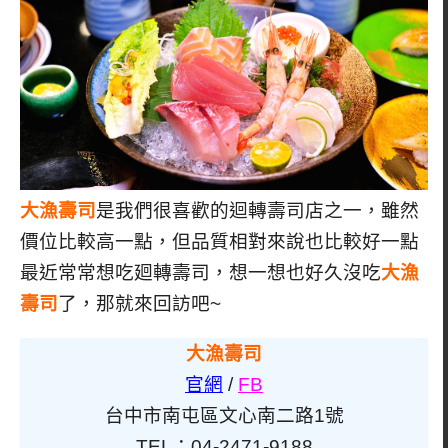
大漁壽司
是我們很喜歡的迴轉壽司店之一，雖然
價位比較高一點，但品質相對來說也比較好一點
最近常常想吃廻轉壽司，想一想也好久沒吃
大漁
壽司
了，那就來回訪吧~
大漁壽司
官網
/
FB
台中市南屯區文心南二路1號
TEL：04-2471-9188