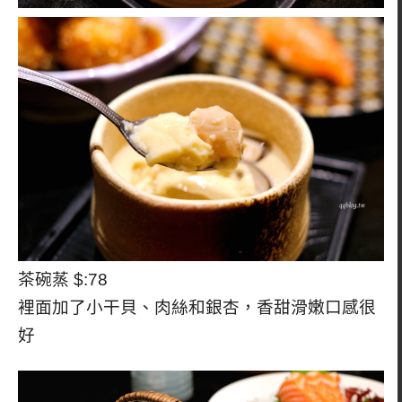
茶碗蒸 $:78
裡面加了小干貝、肉絲和銀杏，香甜滑嫩口感很
好