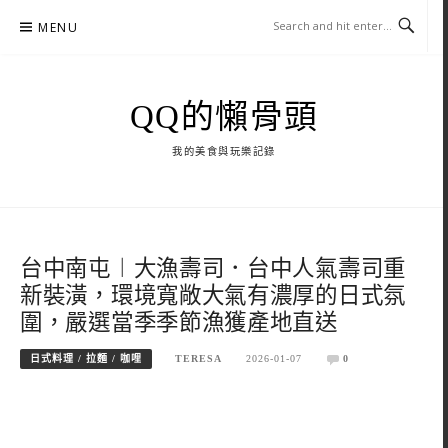
Skip
MENU
to
content
QQ的懶骨頭
我的美食與玩樂記錄
台中南屯︱大漁壽司．台中人氣壽司重
新裝潢，環境寬敞大氣有濃厚的日式氛
圍，嚴選當季季節漁獲產地直送
日式料理 / 拉麵 / 咖哩
TERESA
2026-01-07
0