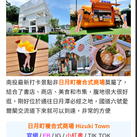
南投最新打卡景點非
日月町複合式商場
莫屬了，
結合了書店、商店、美食和市集，腹地很大很好
逛，剛好位於通往日月潭必經之地，國道六號愛
爾蘭交流道下來就可以到達，非常的方便
日月町複合式商場 Hizuki Town
官網
/
FB
/
IG
/
小紅書
/
TIK TOK