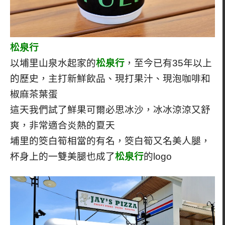
松泉行
以埔里山泉水起家的
松泉行
，至今已有35年以上
的歷史，主打新鮮飲品、現打果汁、現泡咖啡和
椒麻茶葉蛋
這天我們試了鮮果可爾必思冰沙，冰冰涼涼又舒
爽，非常適合炎熱的夏天
埔里的筊白筍相當的有名，筊白筍又名美人腿，
杯身上的一雙美腿也成了
松泉行
的logo