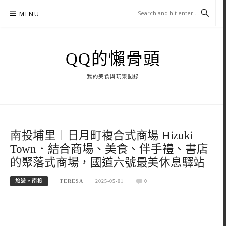
Skip
MENU
to
content
QQ的懶骨頭
我的美食與玩樂記錄
南投埔里︱日月町複合式商場 Hizuki
Town．結合商場、美食、伴手禮、書店
的聚落式商場，國道六號最美休息驛站
旅遊。南投
TERESA
2025-05-01
0