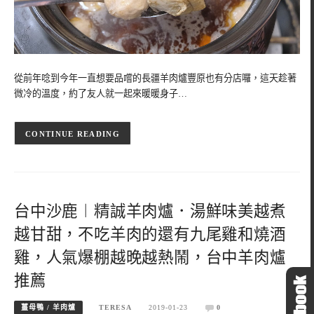
從前年唸到今年一直想要品嚐的長疆羊肉爐豐原也有分店囉，這天趁著
微冷的溫度，約了友人就一起來暖暖身子…
CONTINUE READING
台中沙鹿︱精誠羊肉爐．湯鮮味美越煮
越甘甜，不吃羊肉的還有九尾雞和燒酒
雞，人氣爆棚越晚越熱鬧，台中羊肉爐
推薦
薑母鴨 / 羊肉爐
TERESA
2019-01-23
0