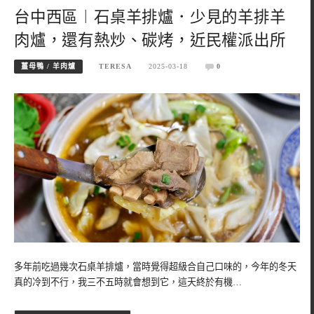
台中西區︱石桌羊排爐．少見的羊排羊
肉爐，還有熱炒、碳烤，近民權派出所
薑母鴨 / 羊肉爐
TERESA
2025-03-18
0
多年前吃過幾次石桌羊排爐，當時覺得超級合自己口味的，今年的冬天
真的冷到不行，我三不五時就會想到它，這天終於有機…