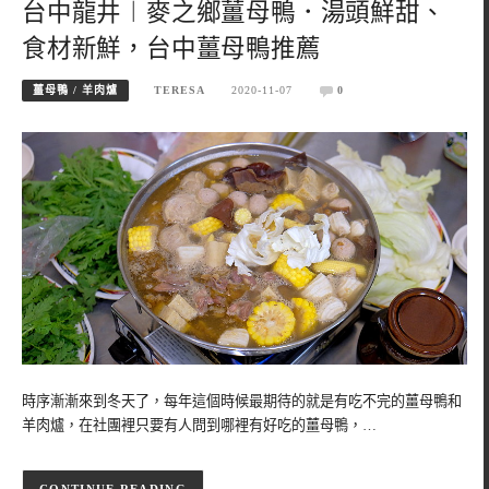
台中龍井︱麥之鄉薑母鴨．湯頭鮮甜、
食材新鮮，台中薑母鴨推薦
薑母鴨 / 羊肉爐
TERESA
2020-11-07
0
時序漸漸來到冬天了，每年這個時候最期待的就是有吃不完的薑母鴨和
羊肉爐，在社團裡只要有人問到哪裡有好吃的薑母鴨，…
CONTINUE READING