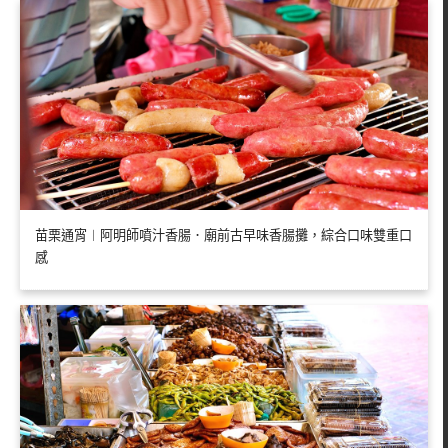
苗栗通宵︱阿明師噴汁香腸．廟前古早味香腸攤，綜合口味雙重口
感