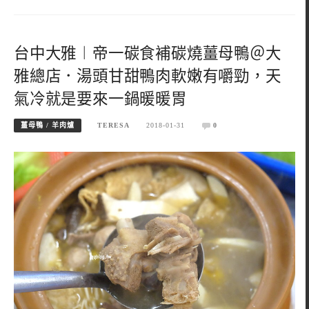
台中大雅︱帝一碳食補碳燒薑母鴨＠大
雅總店．湯頭甘甜鴨肉軟嫩有嚼勁，天
氣冷就是要來一鍋暖暖胃
薑母鴨 / 羊肉爐
TERESA
2018-01-31
0