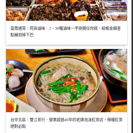
苗栗通宵︱阿染滷味．2、30種滷味一字排開任你挑，結帳金額差
點嚇到掉下巴
台中北區︱雙江茶行．營業超過40年的老牌泡沫紅茶店，檸檬紅茶
絕對必點