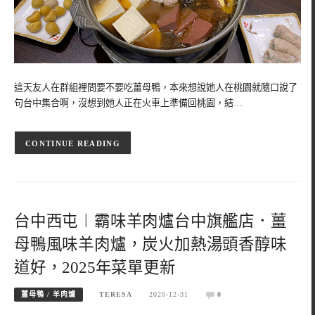
這天友人在群組裡問要不要吃薑母鴨，本來想說她人在桃園就隨口說了
句台中集合啊，沒想到她人正在火車上準備回桃園，結…
CONTINUE READING
台中西屯︱霸味羊肉爐台中旗艦店．薑
母鴨風味羊肉爐，炭火加熱湯頭香醇味
道好，2025年菜單更新
薑母鴨 / 羊肉爐
TERESA
2020-12-31
0