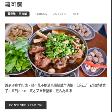
雞可選
薑母鴨 / 羊肉爐
TERESA
2024-03-07
0
說到沙鹿羊肉爐，就不能不提清泉崗精誠羊肉爐，但前二年它忽然歇業
了，直到2023/10底才又重新營業，更名為羊博…
CONTINUE READING