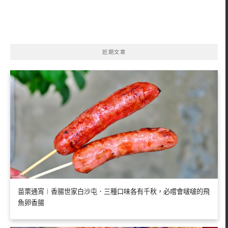
關
鍵
字:
近期文章
苗栗通宵︱香腸世家白沙屯．三種口味各有千秋，必嚐會啵啵的飛
魚卵香腸