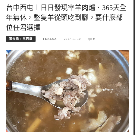
台中西屯︱日日發現宰羊肉爐．365天全
年無休，整隻羊從頭吃到腳，要什麼部
位任君選擇
薑母鴨 / 羊肉爐
TERESA
2017-11-10
0