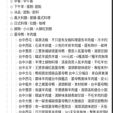
早餐 / 早午餐
下午茶 / 蛋糕/ 甜點
冰品 / 甜點 / 飲料
義大利麵 / 披薩/義式料理
日式料理 / 拉麵 / 咖哩
鍋物 / 小火鍋 / 火鍋吃到飽
薑母鴨 / 羊肉爐
台中西屯︱易鼎活蝦．不只是有全蝦料理還有羊肉爐，冷冷的天
台中西區︱石桌羊排爐．少見的羊排羊肉爐，還有熱炒、碳烤，
台中豐原︱三豐食補碳燒薑母鴨．豐原人氣薑母鴨，湯頭甘甜味
台中南屯︱耀武羊威肉羊爐．599元起，6種湯頭+7種羊肉無限
台中沙鹿︱羊博士鍋物料理．清泉崗旁人氣羊肉爐，不吃羊也有
台中太平︱王將食補紅面薑母鴨．湯頭鮮甜味道好，專程來外帶
台中北屯︱鴨祖將炭燒極品薑母鴨 台中三分埔店．來自屏東潮州的
台中西屯︱霸味羊肉爐台中旗艦店．薑母鴨風味羊肉爐，炭火加熱
台中龍井︱麥之鄉薑母鴨．湯頭鮮甜、食材新鮮，台中薑母鴨推
台中豐原︱長疆羊肉爐．平價連鎖羊肉爐，湯頭溫和適合小朋友
台中沙鹿︱精誠羊肉爐．湯鮮味美越煮越甘甜，不吃羊肉的還有
台中大雅︱帝一碳食補碳燒薑母鴨＠大雅總店．湯頭甘甜鴨肉軟
台中豐原︱帝一碳燒薑母鴨＠豐原店．湯頭清甜味道好，天氣一冷
台中西屯︱日日發現宰羊肉爐．365天全年無休，整隻羊從頭吃