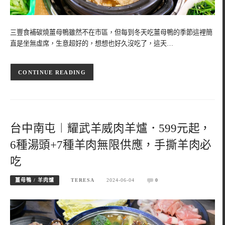
三豐食補碳燒薑母鴨雖然不在市區，但每到冬天吃薑母鴨的季節這裡簡
直是坐無虛席，生意超好的，想想也好久沒吃了，這天…
CONTINUE READING
台中南屯︱耀武羊威肉羊爐．599元起，
6種湯頭+7種羊肉無限供應，手撕羊肉必
吃
薑母鴨 / 羊肉爐
TERESA
2024-06-04
0