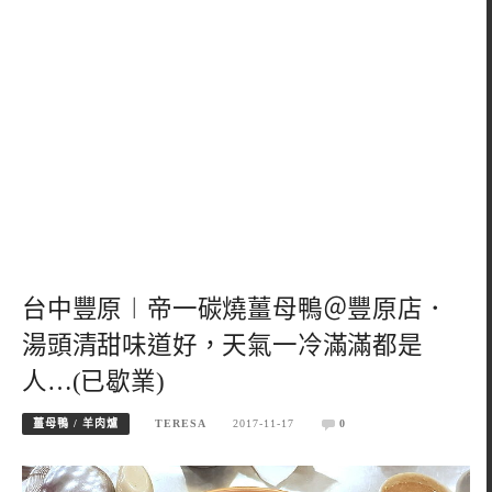
台中豐原︱帝一碳燒薑母鴨＠豐原店．
湯頭清甜味道好，天氣一冷滿滿都是
人…(已歇業)
薑母鴨 / 羊肉爐
TERESA
2017-11-17
0