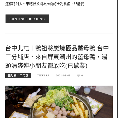
這樣跑到太平來吃很多網友推薦的王將食補，只能我…
CONTINUE READING
台中北屯︱鴨祖將炭燒極品薑母鴨 台中
三分埔店．來自屏東潮州的薑母鴨，湯
頭清爽連小朋友都敢吃(已歇業)
薑母鴨 / 羊肉爐
TERESA
2021-01-08
0