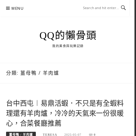
Skip
MENU
to
content
QQ的懶骨頭
我的美食與玩樂記錄
分類:
薑母鴨 / 羊肉爐
台中西屯︱易鼎活蝦．不只是有全蝦料
理還有羊肉爐，冷冷的天氣來一份很暖
心，合菜餐廳推薦
薑母鴨 / 羊肉爐
TERESA
2025-05-07
0