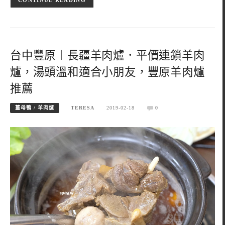
台中豐原︱長疆羊肉爐．平價連鎖羊肉
爐，湯頭溫和適合小朋友，豐原羊肉爐
推薦
薑母鴨 / 羊肉爐
TERESA
2019-02-18
0