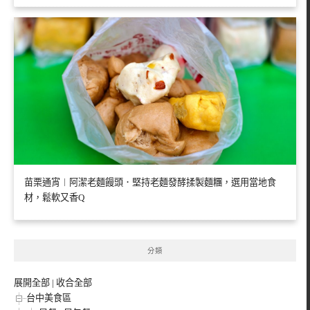
苗栗通宵︱阿潔老麵饅頭．堅持老麵發酵揉製麵糰，選用當地食
材，鬆軟又香Q
分類
展開全部
|
收合全部
台中美食區