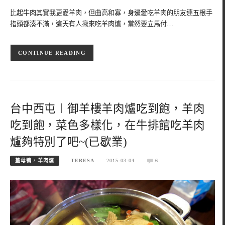
比起牛肉其實我更愛羊肉，但曲高和寡，身邊愛吃羊肉的朋友連五根手
指頭都湊不滿，這天有人揪來吃羊肉爐，當然要立馬付…
CONTINUE READING
台中西屯︱御羊樓羊肉爐吃到飽，羊肉
吃到飽，菜色多樣化，在牛排館吃羊肉
爐夠特別了吧~(已歇業)
薑母鴨 / 羊肉爐
TERESA
2015-03-04
6