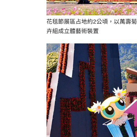
花毯節展區占地約2公頃，以萬壽菊
卉組成立體藝術裝置