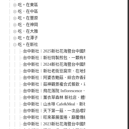
吃。在東區
吃．在中區
吃。在豐原
吃．在神岡
吃．在大雅
吃。在潭子
吃。在新社
台中新社︱2025新社花海暨台中國際花毯節．以卡通飛天
台中新社︱新社特製煎包．一顆有拳頭大小水煎包，料多實
台中新社︱2024新社花海暨台中國際花毯節．悠遊太空花
台中新社︱新社老街豆腐宗．在地營業超過50年老店，鹹
台中新社︱阿婆杏鮑菇．綜合炸香菇、烤杏鮑菇必需來一份
台中新社︱菇神觀景複合式餐飲，以菇類為主的火鍋餐廳，
台中新社︱飛花落院 Inflorescence．新社絕美無菜單
台中新社︱薰衣草森林 新社店．體驗一日香草生活，在森
台中新社︱山水啡 Cafe&Meal．新社歐風景觀餐廳，還
台中新社︱天下第一菇．一次品嚐四種酥炸鮮菇，酥脆鹹香
台中新社︱旺來蓁展蛋捲，巔覆傳統蛋捲印象，千層脆餅吃
台中新社︱2023新社花海暨台中國際花毯節，16米高的