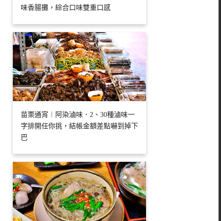
味香腸攤，綜合口味雙重口感
苗栗通宵︱阿染滷味．2、30種滷味一
字排開任你挑，結帳金額差點嚇到掉下
巴