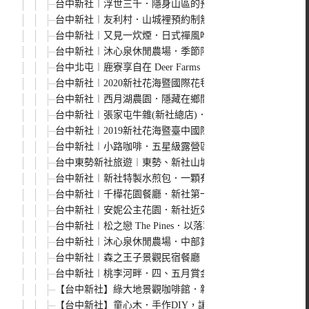
台中新社︱浮世三千．隱身山區的預約制無菜單料理景觀餐
台中新社︱友利村．山城裡預約制無菜單料理，溫室玻璃屋
台中新社︱又見一炊煙．日式禪風唯美餐廳，提供無菜單料
台中新社︱沐心泉休閒農場．季節限定白雪木、黃金楓登場
台中北屯︱鹿寮享自在 Deer Farms．玻璃屋景觀餐廳，
台中新社︱2020新社花海暨國際花毯節-愛麗絲的花境冒險
台中新社︱西月湖農園．隱藏在鄉間小路的人氣餐廳，推椒
台中新社︱張家屯牛雜(新社總店)．不只是牛雜，全牛料理
台中新社︱2019新社花海暨臺中國際花毯節-愛與希望 
台中新社︱小路咖啡．五星級露營區附設咖啡廳，以飲品為
台中東勢新社旅遊︱東勢、新社山城一日小旅行．美食+小
台中新社︱新社特製水煎包．一顆有拳頭大小水煎包，料多
台中新社︱千樺花園餐廳．新社第一家庭園咖啡餐廳，在玻
台中新社︱安妮公主花園．新社近郊庭園咖啡餐廳，走入粉
台中新社︱松之戀 The Pines．以落羽松為主題的玻璃
台中新社︱沐心泉休閒農場．中部賞金針花最佳景點，滿山
台中新社︱森之王子景觀民宿餐廳．安妮公主另一品牌，有2
台中新社︱桃李河畔．四、五月賞金針花，冬天可以看櫻花
【台中新社】綠大地景觀咖啡館．新社美景的秘境，群山環
【台中新社】童心木．手作DIY，讓小朋友發揮創作力，還有