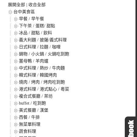
展開全部
|
收合全部
台中美食區
早餐 / 早午餐
下午茶 / 蛋糕/ 甜點
冰品 / 甜點 / 飲料
義大利麵 / 披薩/義式料理
日式料理 / 拉麵 / 咖哩
鍋物 / 小火鍋 / 火鍋吃到飽
薑母鴨 / 羊肉爐
中式料理 / 熱炒 / 牛肉麵
韓式料理 / 韓國烤肉
燒肉 / 烤肉 / 烤肉吃到飽
港式料理 / 港式點心 / 粵菜
複合式餐廳 / 茶坊
buffet / 吃到飽
美式餐廳 / 漢堡
西餐 / 牛排
無菜單料理
蔬食料理