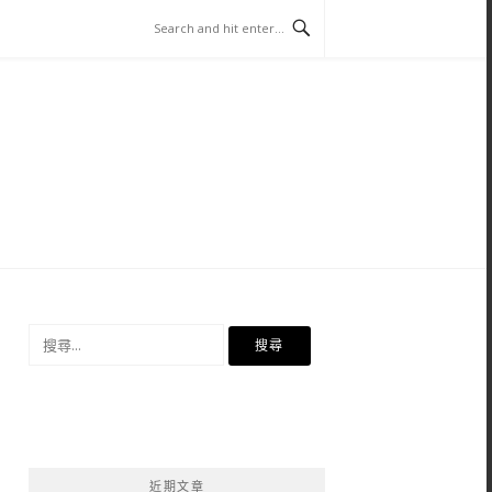
搜
尋
關
鍵
字:
近期文章