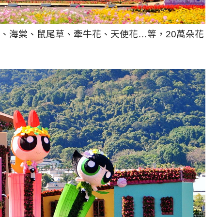
、海棠、鼠尾草、牽牛花、天使花…等，20萬朵花