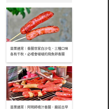
苗栗通宵︱香腸世家白沙屯．三種口味
各有千秋，必嚐會啵啵的飛魚卵香腸
苗栗通宵︱阿明師噴汁香腸．廟前古早