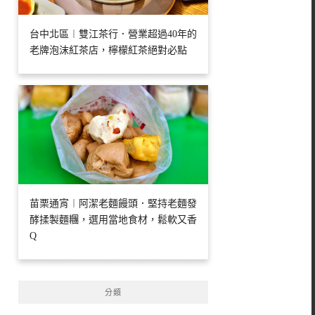
台中北區︱雙江茶行．營業超過40年的
老牌泡沫紅茶店，檸檬紅茶絕對必點
苗栗通宵︱阿潔老麵饅頭．堅持老麵發
酵揉製麵糰，選用當地食材，鬆軟又香
Q
分類